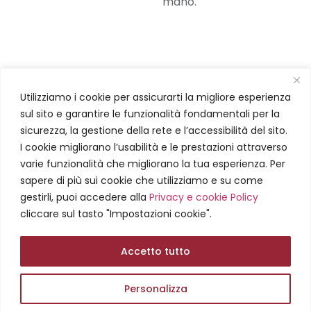
mano.
RISTRUTTURAZIONI
Utilizziamo i cookie per assicurarti la migliore esperienza
sul sito e garantire le funzionalità fondamentali per la
sicurezza, la gestione della rete e l’accessibilità del sito.
I cookie migliorano l’usabilità e le prestazioni attraverso
Garantiamo un
varie funzionalità che migliorano la tua esperienza. Per
servizio completo
e di
sapere di più sui cookie che utilizziamo e su come
alta qualità in ogni
gestirli, puoi accedere alla
Privacy e cookie Policy
cliccare sul tasto "Impostazioni cookie".
ambito.
Durante ogni fase del
Accetto tutto
cantiere ci
impegniamo a
Personalizza
garantire il massimo